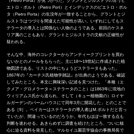
（Pietro Porta）が見つかった。グラントとジルストラの言うピ
エトロ・ポルト（Pietro Port）とインデックスのピエトロ・ポル
タ（Pietro Porta）の生没年が一致することから、グラントとジ
ルストラはつづりを間違えた可能性が高い。いずれにしてもス
テラータの導入とは関係ない人物のようである。前回のケスネ
リア属のこともあり、グラントとジルストラの文献の正確性が
疑われる。
そんな中、海外のコレクターからアンティークプリントを買わ
ないかとのメールをもらった。主に18〜19世紀に作成された植
物図譜である。リストの中にちょうどステラータもあった。
1867年の『カーチス氏植物学雑誌』が出典のようである。確認
してみたところ、本文に興味深い記述を見つけた。「本種（エ
クメア・グロメラータ＝ステラータのこと）は1863年に現地の
ウィリアムス氏から送られ、そして（キュー植物園の）ロイヤ
ルガーデンのパームハウスにて同年3月に開花した」とのことで
ある［9］。ベイカーはステラータの導入者はM.ポルトだと言っ
ていたが、間違っているのだろうか。年代もほぼ一致する点も
判断を迷わせる。あきらめずに調査を続けたところ、ついに核
心に迫る資料を発見した。マルセイユ園芸学協会の事務局長で