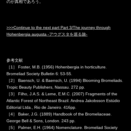
のが真相であろう。
>>>Continue to the next part Part 3/The journey through
Hohenbergia augusta -アウグスタを巡る旅-
参考文献
［1］ Foster, M.B. (1956) Hohenbergia in horticulture.
Bromeliad Society Bulletin 6: 53-55.
［2］ Baensch, U. & Baensch, U. (1994) Blooming Bromeliads.
Tropic Beauty Publishers, Nassau. 272 pp.
［3］ Filho, J.A.S. & Leme, E.M.C. (2007) Fragments of the
Atlantic Forest of Northeast Brazil. Andrea Jakobsson Estúdio
Editorial Ltda., Rio de Janeiro. 416pp.
［4］ Baker, J.G. (1889) Handbook of the Bromeliaceae.
George Bell & Sons, London. 243 pp.
［5］ Palmer, E.H. (1964) Nomenclature. Bromeliad Society