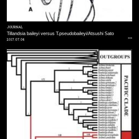
JOURNAL
Tillandsia baileyi versus T.pseudobaileyi/Atsushi Sato
>>
2017.07.04