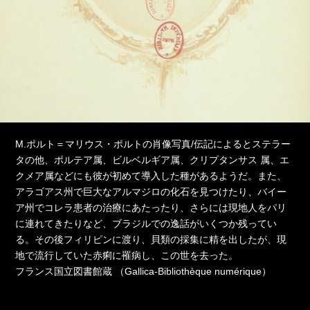
M.ポルト＝マリウス・ポルトの肖像写真/伝記によるとステラー
タの他、ポルテア属、ビルベルギア属、クリプタンサス 属、エ
クメア属などにも彼が初めて導入した種があるようだ。また、
アラゴアス州で巨大なアルマジロの化石を見つけたり、バイー
ア州でコレラ患者の治療にあたったり、さらには現地人をパリ
に連れてきたりなど、ブラジルでの逸話がいくつか残ってい
る。その後フィリピンに渡り、貝類の採集に精を出したが、現
地で流行していた赤痢に罹病し、この世を去った。
フランス国立図書館蔵 （Gallica-Bibliothèque numérique）