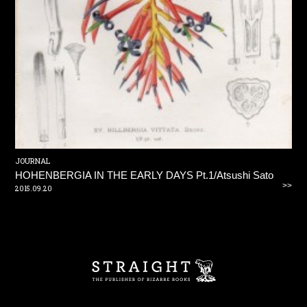
JOURNAL
HOHENBERGIA IN THE EARLY DAYS Pt.1/Atsushi Sato
>>
2015.09.20
ST