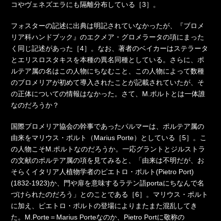
コやヴェネズエラにも隔離分布している［3］。
フォスターの記述に出典は明記されていなかったが、『ブロメ
リア科ハンドブック』のエクメア・グロメラータの項にまった
く同じ記述があった［4］。なお、著者のベイカーはステラータ
とエリスロスタキスを本種の異名同種としている。さらに、ポ
ルテア属の名はこの人物にちなむこと、この人物によって数種
のブロメリアが初めて導入されたことが記載されていたが、そ
の正体についての情報はなかった。さて、M.ポルトとは一体誰
なのだろうか？
国際ブロメリア協会の幹事であったパルマーは、ポルテア属の
由来をマリウス・ポルト（Marius Porte）としている［5］。こ
の人物こそM.ポルトなのだろうか。一応グラントとジルストラ
の文献のポルテア属の項を見てみると、「由来は不明だが、お
そらくイタリア人植物学者のピエトロ・ポルト(Pietro Port)
(1832-1923)か、門や扉を意味するラテン語portaにちなんで名
づけられたのだろう」とのことである［6］。マリウス・ポルト
に加え、ピエトロ・ポルトの登場によりまたまた混乱してき
た。M.Porte＝Marius Porteなのか、Pietro Portに敬称の