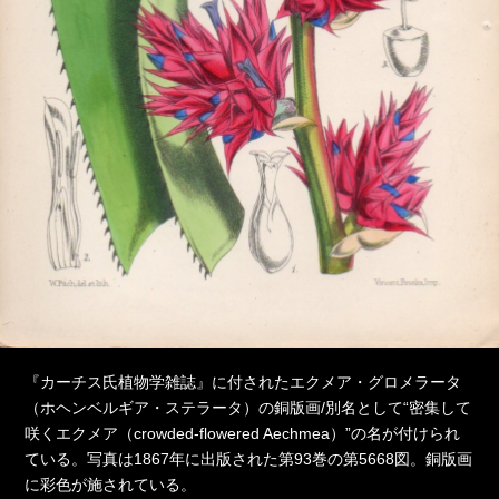
『カーチス氏植物学雑誌』に付されたエクメア・グロメラータ
（ホヘンベルギア・ステラータ）の銅版画/別名として“密集して
咲くエクメア（crowded-flowered Aechmea）”の名が付けられ
ている。写真は1867年に出版された第93巻の第5668図。銅版画
に彩色が施されている。