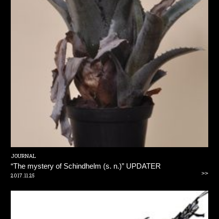
JOURNAL
“The mystery of Schindhelm (s. n.)” UPDATER
>>
2017.11.25