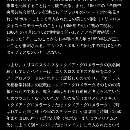
来事を記載することは不可能である。また、1864年の『帝国中
央園芸協会雑誌』の記述にも「ブラジルのバイーア州で発見さ
れ、M.ポルトによって導入されたこの美しい植物（エリスロス
タキス＝ステラータのこと）は1855年の4月に初めて開花、
1860年の４月にパリの博物館で開花したことを再度確認した」
とあった[13]。このことからも本種の導入年は1850年説が正し
いことが推測される。マリウス・ポルトの伝記中の年は0と9の
タイプミスなのかもしれない。
つまり、エリスロスタキスをエクメア・グロメラータの異名同
種としていたベイカーは、エリスロスタキスの情報をエクメ
ア・グロメラータのそれとして記載したのであり、『カーチス
氏植物学雑誌』の記載はエクメア・グロメラータそのものの情
報だったのである。導入当時はそれぞれ別種と考えられていた
ためややこしくなっていたが、別の名前（エリスロスタキス＝
エクメア・グロメラータまたはエクメア・グロメラータ）で呼
ばれていた同じ種（今日のステラータ）がほぼ同じ時期（1850
年または1863年）に別な人物（M.ポルトまたはウィリアムス
氏）によって別々（パリまたはロンドン）に導入されたという