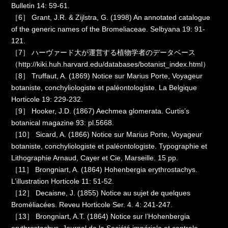
Bulletin 14: 59-61.
［6］ Grant, J.R. & Zijlstra, G. (1998) An annotated catalogue
of the generic names of the Bromeliaceae. Selbyana 19: 91-
121.
［7］ ハーヴァード大が運営する植物学者のデータベース
（http://kiki.huh.harvard.edu/databases/botanist_index.html）
［8］ Truffaut, A. (1869) Notice sur Marius Porte, Voyageur
botaniste, conchyliologiste et paléontologiste. La Belgique
Horticole 19: 229-232.
［9］ Hooker, J.D. (1867) Aechmea glomerata. Curtis’s
botanical magazine 93: pl.5668.
［10］ Sicard, A. (1866) Notice sur Marius Porte, Voyageur
botaniste, conchyliologiste et paléontologiste. Typographie et
Lithographie Arnaud, Cayer et Cie, Marseille. 15 pp.
［11］ Brongniart, A. (1864) Hohenbergia erythrostachys.
L’illustration Horticole 11: 51-52.
［12］ Decaisne, J. (1855) Notice au sujet de quelques
Broméliacées. Reveu Horticole Ser. 4. 4: 241-247.
［13］ Brongniart, A.T. (1864) Notice sur l’Hohenbergia