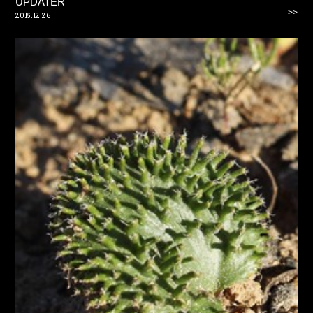
UPDATER
>>
2015.12.26