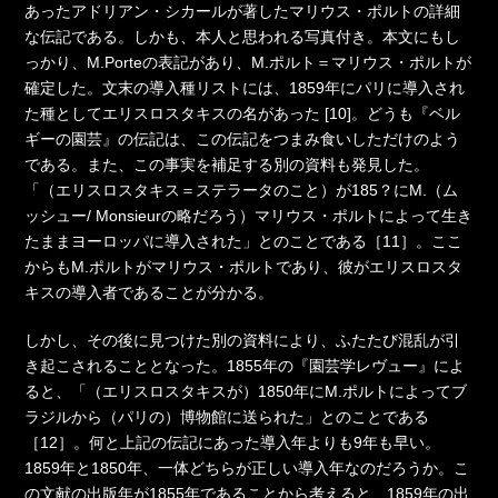
あったアドリアン・シカールが著したマリウス・ポルトの詳細
な伝記である。しかも、本人と思われる写真付き。本文にもし
っかり、M.Porteの表記があり、M.ポルト＝マリウス・ポルトが
確定した。文末の導入種リストには、1859年にパリに導入され
た種としてエリスロスタキスの名があった [10]。どうも『ベル
ギーの園芸』の伝記は、この伝記をつまみ食いしただけのよう
である。また、この事実を補足する別の資料も発見した。
「（エリスロスタキス＝ステラータのこと）が185？にM.（ム
ッシュー/ Monsieurの略だろう）マリウス・ポルトによって生き
たままヨーロッパに導入された」とのことである［11］。ここ
からもM.ポルトがマリウス・ポルトであり、彼がエリスロスタ
キスの導入者であることが分かる。
しかし、その後に見つけた別の資料により、ふたたび混乱が引
き起こされることとなった。1855年の『園芸学レヴュー』によ
ると、「（エリスロスタキスが）1850年にM.ポルトによってブ
ラジルから（パリの）博物館に送られた」とのことである
［12］。何と上記の伝記にあった導入年よりも9年も早い。
1859年と1850年、一体どちらが正しい導入年なのだろうか。こ
の文献の出版年が1855年であることから考えると、1859年の出