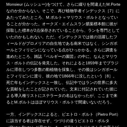
Monsieur (ムッシュー)をつけて、さらに綴りを間違えたM.Porte
なのか分からない。そこで、再び植物学者インデックス［7］に
あたってみたところ、M.ポルト＝マリウス・ポルトとなってい
ることが分かった。オークズ・エイムスラン腊葉標本館に彼が
採取した標本が2点保存されていることから、ランを専門として
いたのかもしれない。ただ、インデックスでは彼の活躍したフ
ィールドがブロメリアの自生地である南米ではなく、シンガポ
ールとフィリピンになっている点がひっかかる。さらに調査を
進めたところ、雑誌『ベルギーの園芸』の中に、なんとマリウ
ス・ポルトの伝記を発見した。それによると1859年までブラジ
ルに滞在しつつ多数の動植物を採集し、その後はシンガポール
とフィリピンに渡り、彼の地で1866年に没したという［8］。
死亡年もインデックスと一致し、伝記中ではランの世界に多大
な貢献をしたことが記されていた。文末に付記されていた彼に
よる導入種リストにステラータの名はなかったが、ここまで来
るとM.ポルトはほぼマリウス・ポルトで間違いないだろう。
一方、インデックスによると、ピエトロ・ポルト（Pietro Port）
に該当する者は存在せず、つづりの違うピエトロ・ポルタ