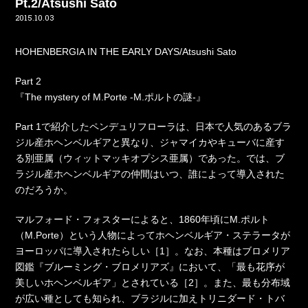
Pt.2/Atsushi Sato
2015.10.03
HOHENBERGIA IN THE EARLY DAYS/Atsushi Sato
Part 2
『The mystery of M.Porte -M.ポルトの謎-』
Part 1で紹介したペンデュリフローラは、日本で人気のあるブラ
ジル産ホヘンベルギアと異なり、ジャマイカやキューバに産す
る別亜属（ウィットマッキオプシス亜属）であった。では、ブ
ラジル産ホヘンベルギアの仲間はいつ、誰によって導入された
のだろうか。
マルフォード・フォスターによると、1860年頃にM.ポルト
（M.Porte）という人物によってホヘンベルギア・ステラータが
ヨーロッパに導入されたらしい［1］。なお、本種はブロメリア
図鑑『ブルーミング・ブロメリアズ』において、「最も花序が
美しいホヘンベルギア」とされている［2］。また、最も分布域
が広い種としても知られ、ブラジルに加えトリニダード・トバ